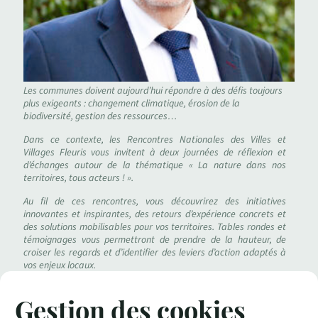
Les communes doivent aujourd’hui répondre à des défis toujours
plus exigeants : changement climatique, érosion de la
biodiversité, gestion des ressources…
Dans ce contexte, les Rencontres Nationales des Villes et
Villages Fleuris vous invitent à deux journées de réflexion et
d’échanges autour de la thématique « La nature dans nos
territoires, tous acteurs ! ».
Au fil de ces rencontres, vous découvrirez des initiatives
innovantes et inspirantes, des retours d’expérience concrets et
des solutions mobilisables pour vos territoires. Tables rondes et
témoignages vous permettront de prendre de la hauteur, de
croiser les regards et d’identifier des leviers d’action adaptés à
vos enjeux locaux.
Ces deux journées seront aussi l’occasion de rencontrer des
Gestion des cookies
collectivités, des experts et des partenaires engagés pour
nourrir vos projets, dans une dynamique collective, pragmatique