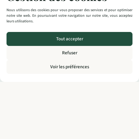
et tournée vers l’avenir.
Nous utilisons des cookies pour vous proposer des services et pour optimiser
Rejoignez-nous et construisons ensemble des territoires plus
notre site web. En poursuivant votre navigation sur notre site, vous acceptez
agréables à vivre, plus durables et plus résilients.
leurs utilisations.
Thibaut Beauté,
Président du Conseil National des Villes et Villages Fleuris
Tout accepter
Refuser
Voir les préférences